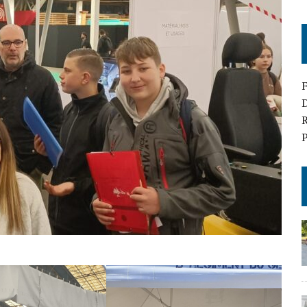
D
R
P