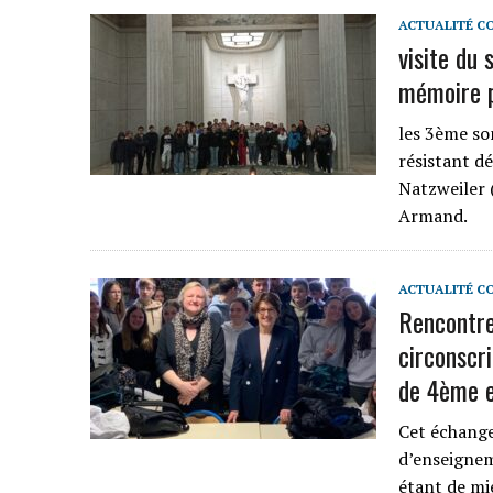
ACTUALITÉ C
visite du 
mémoire 
les 3ème so
résistant d
Natzweiler (
Armand.
ACTUALITÉ C
Rencontre
circonscr
de 4ème e
Cet échange
d’enseignem
étant de mi