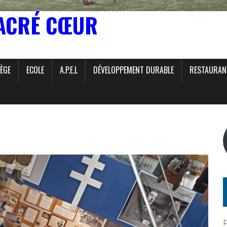
ACRÉ CŒUR
ÈGE
ECOLE
A.P.E.L
DÉVELOPPEMENT DURABLE
RESTAURAN