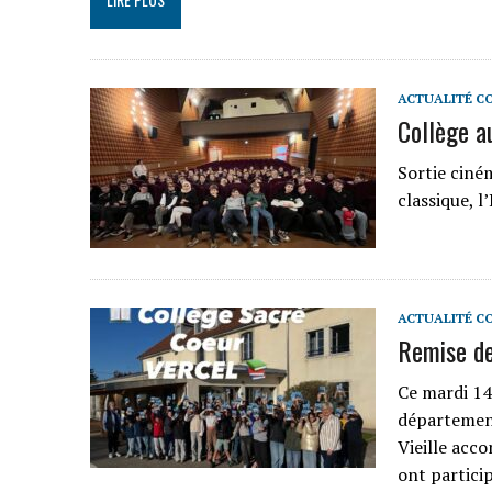
ACTUALITÉ C
Collège a
Sortie ciné
classique, 
ACTUALITÉ C
Remise de
Ce mardi 14
département
Vieille acc
ont partici