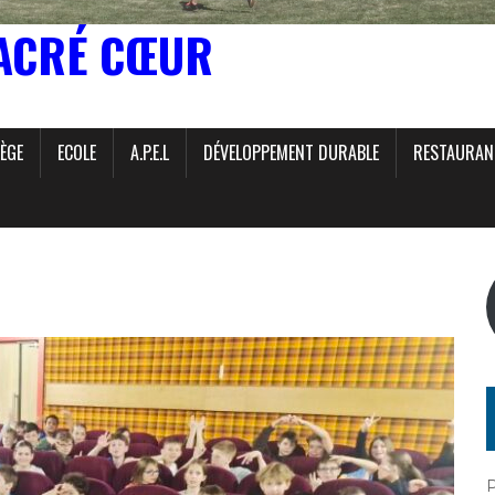
ACRÉ CŒUR
ÈGE
ECOLE
A.P.E.L
DÉVELOPPEMENT DURABLE
RESTAURAN