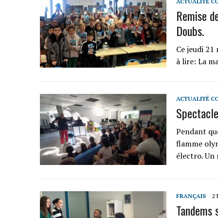
ACTUALITÉ C
Remise de
Doubs.
Ce jeudi 21 
à lire: La m
ACTUALITÉ C
Spectacle
Pendant que
flamme olym
électro. Un
FRANÇAIS
2 
Tandems s