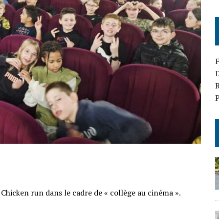
D
R
P
r Chicken run dans le cadre de « collège au cinéma ».