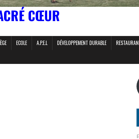
ACRÉ CŒUR
ÈGE
ECOLE
A.P.E.L
DÉVELOPPEMENT DURABLE
RESTAURAN