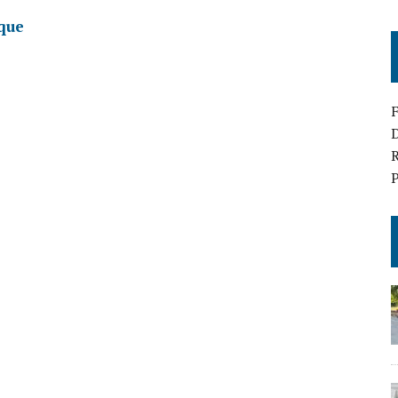
ique
D
R
P