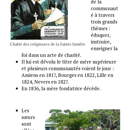
de la
communaut
é à travers
trois grands
thèmes :
éduquer,
instruire,
L’habit des religieuses de la Sainte famille.
enseigner la
foi dans un acte de charité.
Il lui est dévolu le titre de mère supérieure
et plusieurs communautés voient le jour :
Amiens en 1817, Bourges en 1822, Lille en
1824, Nevers en 1827.
En 1836, la mère fondatrice décède.
Les
sœurs
sont