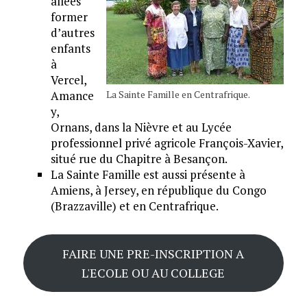
allées
former
d’autres
enfants
à
Vercel,
Amance
La Sainte Famille en Centrafrique.
y,
Ornans, dans la Nièvre et au Lycée
professionnel privé agricole François-Xavier,
situé rue du Chapitre à Besançon.
La Sainte Famille est aussi présente à
Amiens, à Jersey, en république du Congo
(Brazzaville) et en Centrafrique.
FAIRE UNE PRE-INSCRIPTION A
L'ECOLE OU AU COLLEGE