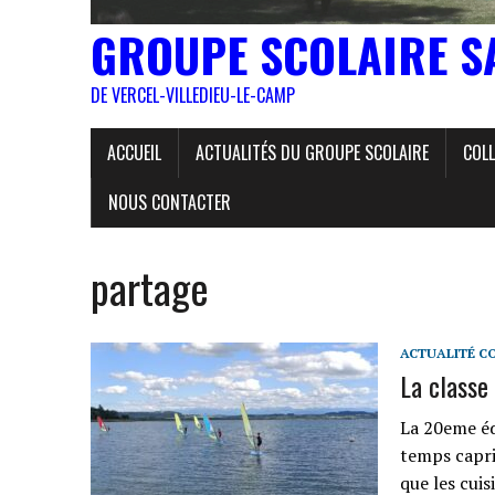
GROUPE SCOLAIRE S
DE VERCEL-VILLEDIEU-LE-CAMP
ACCUEIL
ACTUALITÉS DU GROUPE SCOLAIRE
COLL
NOUS CONTACTER
partage
ACTUALITÉ C
La classe 
La 20eme édi
temps capri
que les cuis