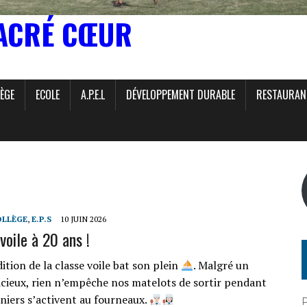
ACRÉ CŒUR
ÈGE
ECOLE
A.P.E.L
DÉVELOPPEMENT DURABLE
RESTAURAN
OLLÈGE
,
E.P.S
10 JUIN 2026
voile à 20 ans !
tion de la classe voile bat son plein
. Malgré un
cieux, rien n’empêche nos matelots de sortir pendant
iniers s’activent au fourneaux.