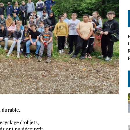
D
R
P
 durable.
recyclage d’objets,
nds ont pu découvrir