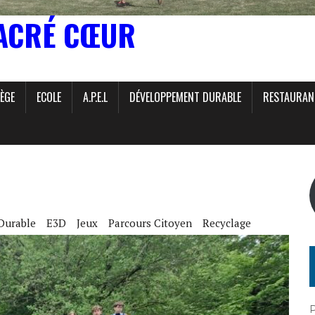
ACRÉ CŒUR
ÈGE
ECOLE
A.P.E.L
DÉVELOPPEMENT DURABLE
RESTAURAN
Durable
E3D
Jeux
Parcours Citoyen
Recyclage