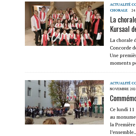
ACTUALITÉ C
CHORALE
24
La chorale
Kursaal d
La chorale 
Concorde de
Une premièr
moments po
ACTUALITÉ C
NOVEMBRE 202
Commémor
Ce lundi 11
au monument
la Première
l’ensemble