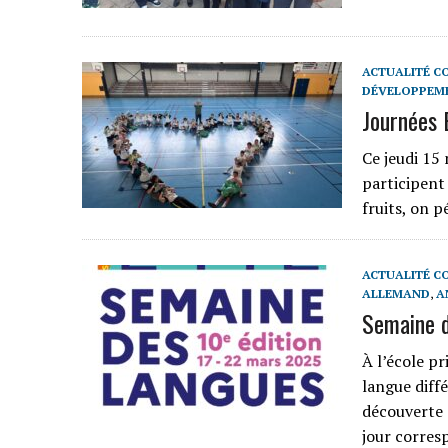
ACTUALITÉ C
DÉVELOPPEM
Journées 
Ce jeudi 15 
participent 
fruits, on 
ACTUALITÉ C
ALLEMAND
,
A
Semaine d
À l’école p
langue diffé
découverte 
jour corres