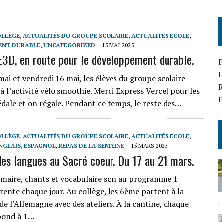
OLLÈGE
,
ACTUALITÉS DU GROUPE SCOLAIRE
,
ACTUALITÉS ECOLE
,
ENT DURABLE
,
UNCATEGORIZED
15 MAI 2025
E3D, en route pour le développement durable.
D
mai et vendredi 16 mai, les élèves du groupe scolaire
R
à l’activité vélo smoothie. Merci Express Vercel pour les
P
pédale et on régale. Pendant ce temps, le reste des…
OLLÈGE
,
ACTUALITÉS DU GROUPE SCOLAIRE
,
ACTUALITÉS ECOLE
,
NGLAIS
,
ESPAGNOL
,
REPAS DE LA SEMAINE
15 MARS 2025
es langues au Sacré coeur. Du 17 au 21 mars.
rimaire, chants et vocabulaire son au programme 1
rente chaque jour. Au collège, les 6ème partent à la
de l’Allemagne avec des ateliers. À la cantine, chaque
pond à 1…