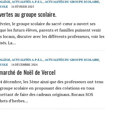
OLLÈGE
,
ACTUALITÉS A.P.E.L.
,
ACTUALITÉS DU GROUPE SCOLAIRE
,
ECOLE
16 FÉVRIER 2025
vertes au groupe scolaire.
évrier, le groupe scolaire du sacré-cœur a ouvert ses
que les futurs élèves, parents et familles puissent venir
s locaux, discuter avec les différents professeurs, voir les
isés. La…
OLLÈGE
,
ACTUALITÉS A.P.E.L.
,
ACTUALITÉS DU GROUPE SCOLAIRE
,
ECOLE
14 DÉCEMBRE 2024
marché de Noël de Vercel
4 décembre, les 3ème ainsi que des professeurs ont tenu
 groupe scolaire en proposant des créations en tous
ettant de faire des cadeaux originaux. Bocaux SOS
chets d’herbes…